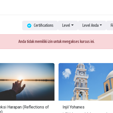
Pembelajaran
Bahasa Ibu
Panduan Khotbah
Perpustakaan eBook
Certifications
Level
Level Anda
F
Anda tidak memiliki izin untuk mengakses kursus ini.
eksi Harapan (Reflections of
Injil Yohanes
e)