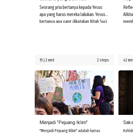
Seorang pria bertanya kepada Yesus
Refle
apa yang harus mereka lakukan. Yesus
Alkit
bertanya apa yang dikatakan Kitab Suci.
memb
Pria itu menjawab, "Kasihilah Tuhan,
pemah
Allahmu, dengan segenap hatimu dan
keped
dengan segenap jiwamu dan dengan
belaj
segenap kekuatanmu dan dengan
menye
segenap akal budimu, dan kasihilah
perja
15 j 2 mnt
2 steps
42 mn
sesamamu manusia seperti dirimu
sendiri." Yesus memberi tahu dia bahwa
jika mereka melakukan ini, mereka akan
memperoleh hidup. Namun kemudian
seseorang bertanya, "Siapakah
sesamaku manusia?"
Menjadi "Pejuang Iklim"
Saks
"Menjadi Pejuang Iklim" adalah kursus
Kehid