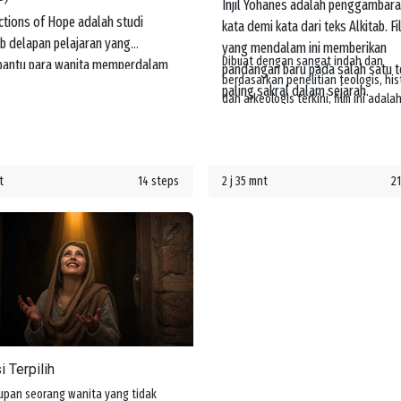
Injil Yohanes adalah penggambar
ctions of Hope adalah studi
kata demi kata dari teks Alkitab. F
ab delapan pelajaran yang
yang mendalam ini memberikan
Dibuat dengan sangat indah dan
antu para wanita memperdalam
pandangan baru pada salah satu t
berdasarkan penelitian teologis, hist
aman mereka tentang kasih dan
paling sakral dalam sejarah.
dan arkeologis terkini, film ini adala
ulian Yesus bagi mereka. Mereka
sesuatu yang dapat dinikmati dan
ar tentang janji-Nya untuk
dikenang.
rtai mereka di setiap langkah
lanan hidup.
t
14 steps
2 j 35 mnt
21
i Terpilih
upan seorang wanita yang tidak