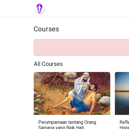
Skip to Content
Home
Semua Renungan
Courses
All Courses
Perumpamaan tentang Orang
Refl
Samaria yang Baik Hati
Hop