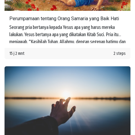
Perumpamaan tentang Orang Samaria yang Baik Hati
Seorang pria bertanya kepada Yesus apa yang harus mereka
lakukan. Yesus bertanya apa yang dikatakan Kitab Suci. Pria itu
menjawab, "Kasihilah Tuhan, Allahmu, dengan segenap hatimu dan
dengan segenap jiwamu dan dengan segenap kekuatanmu dan
15 j 2 mnt
2 steps
dengan segenap akal budimu, dan kasihilah sesamamu manusia
seperti dirimu sendiri." Yesus memberi tahu dia bahwa jika mereka
melakukan ini, mereka akan memperoleh hidup. Namun kemudian
seseorang bertanya, "Siapakah sesamaku manusia?"