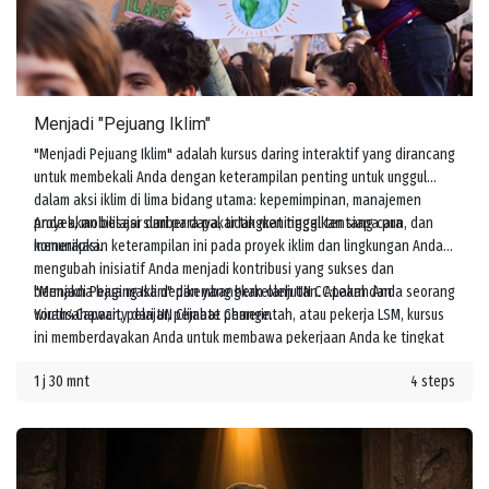
Menjadi "Pejuang Iklim"
"Menjadi Pejuang Iklim" adalah kursus daring interaktif yang dirancang
untuk membekali Anda dengan keterampilan penting untuk unggul
dalam aksi iklim di lima bidang utama: kepemimpinan, manajemen
proyek, mobilisasi sumber daya, tidak meninggalkan siapa pun, dan
Anda akan belajar dari para pakar tingkat tinggi tentang cara
komunikasi.
menerapkan keterampilan ini pada proyek iklim dan lingkungan Anda,
mengubah inisiatif Anda menjadi kontribusi yang sukses dan
bermakna bagi masa depan yang berkelanjutan. Apakah Anda seorang
"Menjadi Pejuang Iklim" dikembangkan oleh UN CC:Learn dan
wirausahawan, pelajar, pejabat pemerintah, atau pekerja LSM, kursus
Youth4Capacity dari UN Climate Change.
ini memberdayakan Anda untuk membawa pekerjaan Anda ke tingkat
berikutnya dan meningkatkan tindakan melawan perubahan iklim.
1 j 30 mnt
4 steps