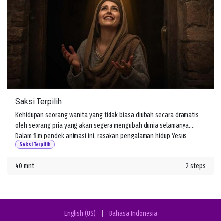
Saksi Terpilih
Kehidupan seorang wanita yang tidak biasa diubah secara dramatis
oleh seorang pria yang akan segera mengubah dunia selamanya.
Dalam film pendek animasi ini, rasakan pengalaman hidup Yesus
Saksi Terpilih
melalui mata salah satu pengikutnya, Maria Magdalena.
40 mnt
2 steps
English (US)
|
Bahasa Indonesia