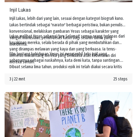
Injil Lukas
Injil Lukas, lebih dari yang lain, sesuai dengan kategori biografi kuno.
Lukas bertindak sebagai 'narator' berbagai peristiwa, bukan penulis
konvensional, melukiskan gambaran Yesus sebagai karakter yang
Lukas melihat Yesus sebagai 'Juru Selamat' semua orang terlepas dari
sangat manusiawi, penuh belas kasih bagi seluruh dunia yang
keyakinan mereka, selalu berada di pihak yang membutuhkan dan
menderita.
yang dirampas melawan yang kaya dan yang berkuasa. Ia terus-
Film tentang kehidupan Yesus ini mengambil teks Injil yang
menerus menantang mereka yang berkuasa atas kebenaran diri
sebenarnya sebagai naskahnya, kata demi kata, tanpa suntingan.
mereka sendiri.
Dibuat selama lima tahun, produksi epik ini telah diakui secara kritis
oleh para cendekiawan agama terkemuka sebagai kisah Yesus yang
3 j 22 mnt
25 steps
unik dan sangat autentik.