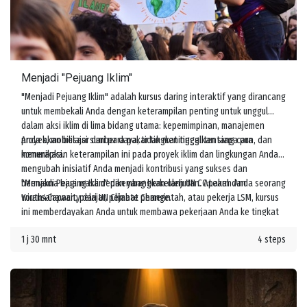
Menjadi "Pejuang Iklim"
"Menjadi Pejuang Iklim" adalah kursus daring interaktif yang dirancang
untuk membekali Anda dengan keterampilan penting untuk unggul
dalam aksi iklim di lima bidang utama: kepemimpinan, manajemen
proyek, mobilisasi sumber daya, tidak meninggalkan siapa pun, dan
Anda akan belajar dari para pakar tingkat tinggi tentang cara
komunikasi.
menerapkan keterampilan ini pada proyek iklim dan lingkungan Anda,
mengubah inisiatif Anda menjadi kontribusi yang sukses dan
bermakna bagi masa depan yang berkelanjutan. Apakah Anda seorang
"Menjadi Pejuang Iklim" dikembangkan oleh UN CC:Learn dan
wirausahawan, pelajar, pejabat pemerintah, atau pekerja LSM, kursus
Youth4Capacity dari UN Climate Change.
ini memberdayakan Anda untuk membawa pekerjaan Anda ke tingkat
berikutnya dan meningkatkan tindakan melawan perubahan iklim.
1 j 30 mnt
4 steps