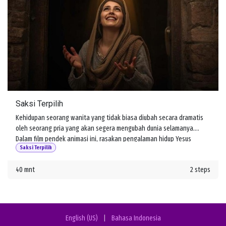
Saksi Terpilih
Kehidupan seorang wanita yang tidak biasa diubah secara dramatis
oleh seorang pria yang akan segera mengubah dunia selamanya.
Dalam film pendek animasi ini, rasakan pengalaman hidup Yesus
Saksi Terpilih
melalui mata salah satu pengikutnya, Maria Magdalena.
40 mnt
2 steps
English (US)
|
Bahasa Indonesia