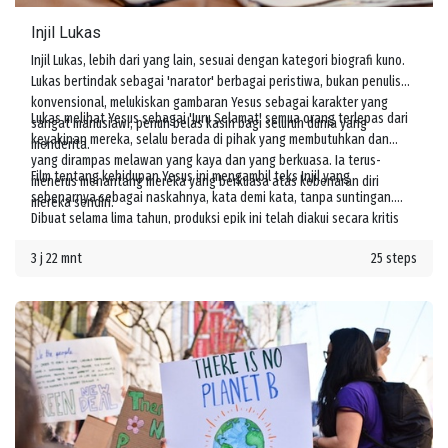
Injil Lukas
Injil Lukas, lebih dari yang lain, sesuai dengan kategori biografi kuno.
Lukas bertindak sebagai 'narator' berbagai peristiwa, bukan penulis
konvensional, melukiskan gambaran Yesus sebagai karakter yang
Lukas melihat Yesus sebagai 'Juru Selamat' semua orang terlepas dari
sangat manusiawi, penuh belas kasih bagi seluruh dunia yang
keyakinan mereka, selalu berada di pihak yang membutuhkan dan
menderita.
yang dirampas melawan yang kaya dan yang berkuasa. Ia terus-
Film tentang kehidupan Yesus ini mengambil teks Injil yang
menerus menantang mereka yang berkuasa atas kebenaran diri
sebenarnya sebagai naskahnya, kata demi kata, tanpa suntingan.
mereka sendiri.
Dibuat selama lima tahun, produksi epik ini telah diakui secara kritis
oleh para cendekiawan agama terkemuka sebagai kisah Yesus yang
3 j 22 mnt
25 steps
unik dan sangat autentik.