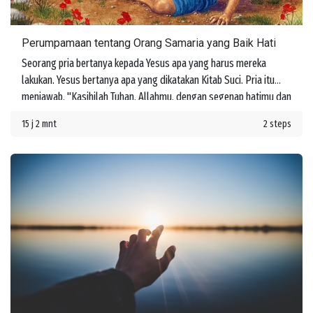
Perumpamaan tentang Orang Samaria yang Baik Hati
Seorang pria bertanya kepada Yesus apa yang harus mereka
lakukan. Yesus bertanya apa yang dikatakan Kitab Suci. Pria itu
menjawab, "Kasihilah Tuhan, Allahmu, dengan segenap hatimu dan
dengan segenap jiwamu dan dengan segenap kekuatanmu dan
15 j 2 mnt
2 steps
dengan segenap akal budimu, dan kasihilah sesamamu manusia
seperti dirimu sendiri." Yesus memberi tahu dia bahwa jika mereka
melakukan ini, mereka akan memperoleh hidup. Namun kemudian
seseorang bertanya, "Siapakah sesamaku manusia?"