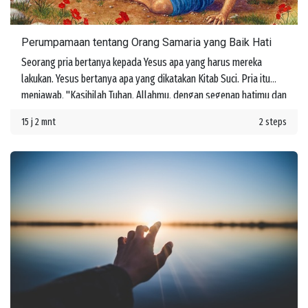
Perumpamaan tentang Orang Samaria yang Baik Hati
Seorang pria bertanya kepada Yesus apa yang harus mereka
lakukan. Yesus bertanya apa yang dikatakan Kitab Suci. Pria itu
menjawab, "Kasihilah Tuhan, Allahmu, dengan segenap hatimu dan
dengan segenap jiwamu dan dengan segenap kekuatanmu dan
15 j 2 mnt
2 steps
dengan segenap akal budimu, dan kasihilah sesamamu manusia
seperti dirimu sendiri." Yesus memberi tahu dia bahwa jika mereka
melakukan ini, mereka akan memperoleh hidup. Namun kemudian
seseorang bertanya, "Siapakah sesamaku manusia?"