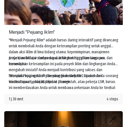
Menjadi "Pejuang Iklim"
"Menjadi Pejuang Iklim" adalah kursus daring interaktif yang dirancang
untuk membekali Anda dengan keterampilan penting untuk unggul
dalam aksi iklim di lima bidang utama: kepemimpinan, manajemen
proyek, mobilisasi sumber daya, tidak meninggalkan siapa pun, dan
Anda akan belajar dari para pakar tingkat tinggi tentang cara
komunikasi.
menerapkan keterampilan ini pada proyek iklim dan lingkungan Anda,
mengubah inisiatif Anda menjadi kontribusi yang sukses dan
bermakna bagi masa depan yang berkelanjutan. Apakah Anda seorang
"Menjadi Pejuang Iklim" dikembangkan oleh UN CC:Learn dan
wirausahawan, pelajar, pejabat pemerintah, atau pekerja LSM, kursus
Youth4Capacity dari UN Climate Change.
ini memberdayakan Anda untuk membawa pekerjaan Anda ke tingkat
berikutnya dan meningkatkan tindakan melawan perubahan iklim.
1 j 30 mnt
4 steps