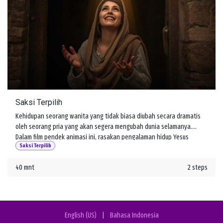
Saksi Terpilih
Kehidupan seorang wanita yang tidak biasa diubah secara dramatis
oleh seorang pria yang akan segera mengubah dunia selamanya.
Dalam film pendek animasi ini, rasakan pengalaman hidup Yesus
Saksi Terpilih
melalui mata salah satu pengikutnya, Maria Magdalena.
40 mnt
2 steps
English (US)
|
Bahasa Indonesia