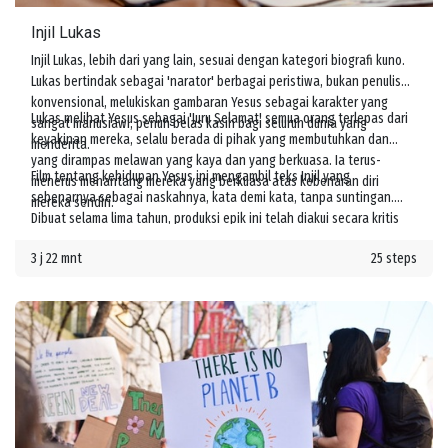
Injil Lukas
Injil Lukas, lebih dari yang lain, sesuai dengan kategori biografi kuno.
Lukas bertindak sebagai 'narator' berbagai peristiwa, bukan penulis
konvensional, melukiskan gambaran Yesus sebagai karakter yang
Lukas melihat Yesus sebagai 'Juru Selamat' semua orang terlepas dari
sangat manusiawi, penuh belas kasih bagi seluruh dunia yang
keyakinan mereka, selalu berada di pihak yang membutuhkan dan
menderita.
yang dirampas melawan yang kaya dan yang berkuasa. Ia terus-
Film tentang kehidupan Yesus ini mengambil teks Injil yang
menerus menantang mereka yang berkuasa atas kebenaran diri
sebenarnya sebagai naskahnya, kata demi kata, tanpa suntingan.
mereka sendiri.
Dibuat selama lima tahun, produksi epik ini telah diakui secara kritis
oleh para cendekiawan agama terkemuka sebagai kisah Yesus yang
3 j 22 mnt
25 steps
unik dan sangat autentik.