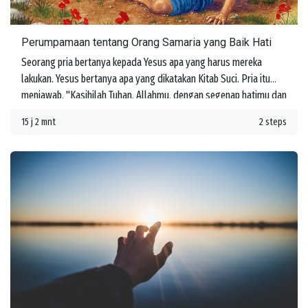
Perumpamaan tentang Orang Samaria yang Baik Hati
Seorang pria bertanya kepada Yesus apa yang harus mereka
lakukan. Yesus bertanya apa yang dikatakan Kitab Suci. Pria itu
menjawab, "Kasihilah Tuhan, Allahmu, dengan segenap hatimu dan
dengan segenap jiwamu dan dengan segenap kekuatanmu dan
15 j 2 mnt
2 steps
dengan segenap akal budimu, dan kasihilah sesamamu manusia
seperti dirimu sendiri." Yesus memberi tahu dia bahwa jika mereka
melakukan ini, mereka akan memperoleh hidup. Namun kemudian
seseorang bertanya, "Siapakah sesamaku manusia?"