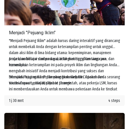
Menjadi "Pejuang Iklim"
"Menjadi Pejuang Iklim" adalah kursus daring interaktif yang dirancang
untuk membekali Anda dengan keterampilan penting untuk unggul
dalam aksi iklim di lima bidang utama: kepemimpinan, manajemen
proyek, mobilisasi sumber daya, tidak meninggalkan siapa pun, dan
Anda akan belajar dari para pakar tingkat tinggi tentang cara
komunikasi.
menerapkan keterampilan ini pada proyek iklim dan lingkungan Anda,
mengubah inisiatif Anda menjadi kontribusi yang sukses dan
bermakna bagi masa depan yang berkelanjutan. Apakah Anda seorang
"Menjadi Pejuang Iklim" dikembangkan oleh UN CC:Learn dan
wirausahawan, pelajar, pejabat pemerintah, atau pekerja LSM, kursus
Youth4Capacity dari UN Climate Change.
ini memberdayakan Anda untuk membawa pekerjaan Anda ke tingkat
berikutnya dan meningkatkan tindakan melawan perubahan iklim.
1 j 30 mnt
4 steps