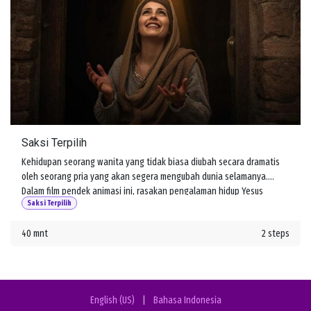
Saksi Terpilih
Kehidupan seorang wanita yang tidak biasa diubah secara dramatis
oleh seorang pria yang akan segera mengubah dunia selamanya.
Dalam film pendek animasi ini, rasakan pengalaman hidup Yesus
Saksi Terpilih
melalui mata salah satu pengikutnya, Maria Magdalena.
40 mnt
2 steps
English (US)
|
Bahasa Indonesia