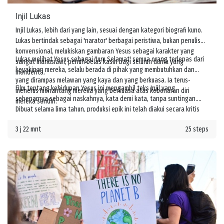
Injil Lukas
Injil Lukas, lebih dari yang lain, sesuai dengan kategori biografi kuno.
Lukas bertindak sebagai 'narator' berbagai peristiwa, bukan penulis
konvensional, melukiskan gambaran Yesus sebagai karakter yang
Lukas melihat Yesus sebagai 'Juru Selamat' semua orang terlepas dari
sangat manusiawi, penuh belas kasih bagi seluruh dunia yang
keyakinan mereka, selalu berada di pihak yang membutuhkan dan
menderita.
yang dirampas melawan yang kaya dan yang berkuasa. Ia terus-
Film tentang kehidupan Yesus ini mengambil teks Injil yang
menerus menantang mereka yang berkuasa atas kebenaran diri
sebenarnya sebagai naskahnya, kata demi kata, tanpa suntingan.
mereka sendiri.
Dibuat selama lima tahun, produksi epik ini telah diakui secara kritis
oleh para cendekiawan agama terkemuka sebagai kisah Yesus yang
3 j 22 mnt
25 steps
unik dan sangat autentik.