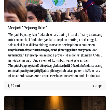
Menjadi "Pejuang Iklim"
"Menjadi Pejuang Iklim" adalah kursus daring interaktif yang dirancang
untuk membekali Anda dengan keterampilan penting untuk unggul
dalam aksi iklim di lima bidang utama: kepemimpinan, manajemen
proyek, mobilisasi sumber daya, tidak meninggalkan siapa pun, dan
Anda akan belajar dari para pakar tingkat tinggi tentang cara
komunikasi.
menerapkan keterampilan ini pada proyek iklim dan lingkungan Anda,
mengubah inisiatif Anda menjadi kontribusi yang sukses dan
bermakna bagi masa depan yang berkelanjutan. Apakah Anda seorang
"Menjadi Pejuang Iklim" dikembangkan oleh UN CC:Learn dan
wirausahawan, pelajar, pejabat pemerintah, atau pekerja LSM, kursus
Youth4Capacity dari UN Climate Change.
ini memberdayakan Anda untuk membawa pekerjaan Anda ke tingkat
berikutnya dan meningkatkan tindakan melawan perubahan iklim.
1 j 30 mnt
4 steps