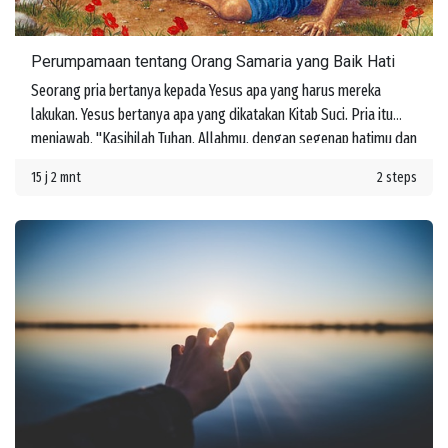
Perumpamaan tentang Orang Samaria yang Baik Hati
Seorang pria bertanya kepada Yesus apa yang harus mereka
lakukan. Yesus bertanya apa yang dikatakan Kitab Suci. Pria itu
menjawab, "Kasihilah Tuhan, Allahmu, dengan segenap hatimu dan
dengan segenap jiwamu dan dengan segenap kekuatanmu dan
15 j 2 mnt
2 steps
dengan segenap akal budimu, dan kasihilah sesamamu manusia
seperti dirimu sendiri." Yesus memberi tahu dia bahwa jika mereka
melakukan ini, mereka akan memperoleh hidup. Namun kemudian
seseorang bertanya, "Siapakah sesamaku manusia?"