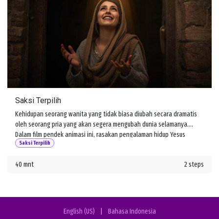
Saksi Terpilih
Kehidupan seorang wanita yang tidak biasa diubah secara dramatis
oleh seorang pria yang akan segera mengubah dunia selamanya.
Dalam film pendek animasi ini, rasakan pengalaman hidup Yesus
Saksi Terpilih
melalui mata salah satu pengikutnya, Maria Magdalena.
40 mnt
2 steps
English (US)
|
Bahasa Indonesia