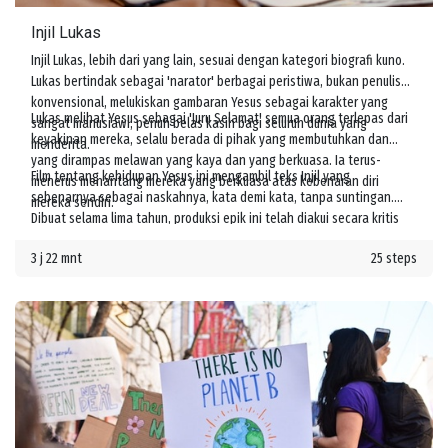
Injil Lukas
Injil Lukas, lebih dari yang lain, sesuai dengan kategori biografi kuno.
Lukas bertindak sebagai 'narator' berbagai peristiwa, bukan penulis
konvensional, melukiskan gambaran Yesus sebagai karakter yang
Lukas melihat Yesus sebagai 'Juru Selamat' semua orang terlepas dari
sangat manusiawi, penuh belas kasih bagi seluruh dunia yang
keyakinan mereka, selalu berada di pihak yang membutuhkan dan
menderita.
yang dirampas melawan yang kaya dan yang berkuasa. Ia terus-
Film tentang kehidupan Yesus ini mengambil teks Injil yang
menerus menantang mereka yang berkuasa atas kebenaran diri
sebenarnya sebagai naskahnya, kata demi kata, tanpa suntingan.
mereka sendiri.
Dibuat selama lima tahun, produksi epik ini telah diakui secara kritis
oleh para cendekiawan agama terkemuka sebagai kisah Yesus yang
3 j 22 mnt
25 steps
unik dan sangat autentik.