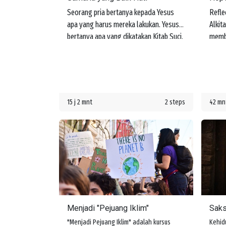
Seorang pria bertanya kepada Yesus
Refle
apa yang harus mereka lakukan. Yesus
Alkit
bertanya apa yang dikatakan Kitab Suci.
memb
Pria itu menjawab, "Kasihilah Tuhan,
pemah
Allahmu, dengan segenap hatimu dan
keped
dengan segenap jiwamu dan dengan
belaj
segenap kekuatanmu dan dengan
menye
segenap akal budimu, dan kasihilah
perja
15 j 2 mnt
2 steps
42 mn
sesamamu manusia seperti dirimu
sendiri." Yesus memberi tahu dia bahwa
jika mereka melakukan ini, mereka akan
memperoleh hidup. Namun kemudian
seseorang bertanya, "Siapakah
sesamaku manusia?"
Menjadi "Pejuang Iklim"
Saks
"Menjadi Pejuang Iklim" adalah kursus
Kehid