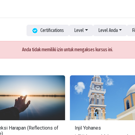
Pembelajaran
Bahasa Ibu
Panduan Khotbah
Perpustakaan eBook
Certifications
Level
Level Anda
F
Anda tidak memiliki izin untuk mengakses kursus ini.
eksi Harapan (Reflections of
Injil Yohanes
e)