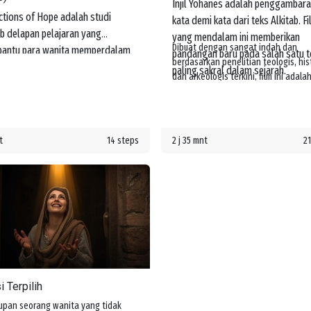
Injil Yohanes adalah penggambar
ctions of Hope adalah studi
kata demi kata dari teks Alkitab. F
ab delapan pelajaran yang
yang mendalam ini memberikan
Dibuat dengan sangat indah dan
antu para wanita memperdalam
pandangan baru pada salah satu t
berdasarkan penelitian teologis, hist
aman mereka tentang kasih dan
paling sakral dalam sejarah.
dan arkeologis terkini, film ini adala
ulian Yesus bagi mereka. Mereka
sesuatu yang dapat dinikmati dan
ar tentang janji-Nya untuk
dikenang.
rtai mereka di setiap langkah
lanan hidup.
t
14 steps
2 j 35 mnt
21
i Terpilih
upan seorang wanita yang tidak