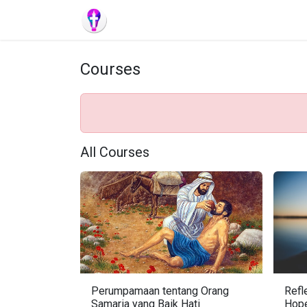
Skip to Content
Home
Semua Renungan
Courses
All Courses
Perumpamaan tentang Orang
Refl
Samaria yang Baik Hati
Hop