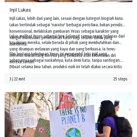
Injil Lukas
Injil Lukas, lebih dari yang lain, sesuai dengan kategori biografi kuno.
Lukas bertindak sebagai 'narator' berbagai peristiwa, bukan penulis
konvensional, melukiskan gambaran Yesus sebagai karakter yang
Lukas melihat Yesus sebagai 'Juru Selamat' semua orang terlepas dari
sangat manusiawi, penuh belas kasih bagi seluruh dunia yang
keyakinan mereka, selalu berada di pihak yang membutuhkan dan
menderita.
yang dirampas melawan yang kaya dan yang berkuasa. Ia terus-
Film tentang kehidupan Yesus ini mengambil teks Injil yang
menerus menantang mereka yang berkuasa atas kebenaran diri
sebenarnya sebagai naskahnya, kata demi kata, tanpa suntingan.
mereka sendiri.
Dibuat selama lima tahun, produksi epik ini telah diakui secara kritis
oleh para cendekiawan agama terkemuka sebagai kisah Yesus yang
3 j 22 mnt
25 steps
unik dan sangat autentik.