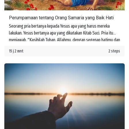
Perumpamaan tentang Orang Samaria yang Baik Hati
Seorang pria bertanya kepada Yesus apa yang harus mereka
lakukan. Yesus bertanya apa yang dikatakan Kitab Suci. Pria itu
menjawab, "Kasihilah Tuhan, Allahmu, dengan segenap hatimu dan
dengan segenap jiwamu dan dengan segenap kekuatanmu dan
15 j 2 mnt
2 steps
dengan segenap akal budimu, dan kasihilah sesamamu manusia
seperti dirimu sendiri." Yesus memberi tahu dia bahwa jika mereka
melakukan ini, mereka akan memperoleh hidup. Namun kemudian
seseorang bertanya, "Siapakah sesamaku manusia?"