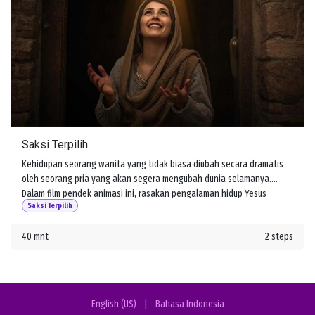
Saksi Terpilih
Kehidupan seorang wanita yang tidak biasa diubah secara dramatis
oleh seorang pria yang akan segera mengubah dunia selamanya.
Dalam film pendek animasi ini, rasakan pengalaman hidup Yesus
Saksi Terpilih
melalui mata salah satu pengikutnya, Maria Magdalena.
40 mnt
2 steps
English (US)
|
Bahasa Indonesia