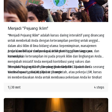
Menjadi "Pejuang Iklim"
"Menjadi Pejuang Iklim" adalah kursus daring interaktif yang dirancang
untuk membekali Anda dengan keterampilan penting untuk unggul
dalam aksi iklim di lima bidang utama: kepemimpinan, manajemen
proyek, mobilisasi sumber daya, tidak meninggalkan siapa pun, dan
Anda akan belajar dari para pakar tingkat tinggi tentang cara
komunikasi.
menerapkan keterampilan ini pada proyek iklim dan lingkungan Anda,
mengubah inisiatif Anda menjadi kontribusi yang sukses dan
bermakna bagi masa depan yang berkelanjutan. Apakah Anda seorang
"Menjadi Pejuang Iklim" dikembangkan oleh UN CC:Learn dan
wirausahawan, pelajar, pejabat pemerintah, atau pekerja LSM, kursus
Youth4Capacity dari UN Climate Change.
ini memberdayakan Anda untuk membawa pekerjaan Anda ke tingkat
berikutnya dan meningkatkan tindakan melawan perubahan iklim.
1 j 30 mnt
4 steps