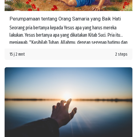
Perumpamaan tentang Orang Samaria yang Baik Hati
Seorang pria bertanya kepada Yesus apa yang harus mereka
lakukan. Yesus bertanya apa yang dikatakan Kitab Suci. Pria itu
menjawab, "Kasihilah Tuhan, Allahmu, dengan segenap hatimu dan
dengan segenap jiwamu dan dengan segenap kekuatanmu dan
15 j 2 mnt
2 steps
dengan segenap akal budimu, dan kasihilah sesamamu manusia
seperti dirimu sendiri." Yesus memberi tahu dia bahwa jika mereka
melakukan ini, mereka akan memperoleh hidup. Namun kemudian
seseorang bertanya, "Siapakah sesamaku manusia?"