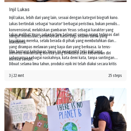
Injil Lukas
Injil Lukas, lebih dari yang lain, sesuai dengan kategori biografi kuno.
Lukas bertindak sebagai 'narator' berbagai peristiwa, bukan penulis
konvensional, melukiskan gambaran Yesus sebagai karakter yang
Lukas melihat Yesus sebagai 'Juru Selamat' semua orang terlepas dari
sangat manusiawi, penuh belas kasih bagi seluruh dunia yang
keyakinan mereka, selalu berada di pihak yang membutuhkan dan
menderita.
yang dirampas melawan yang kaya dan yang berkuasa. Ia terus-
Film tentang kehidupan Yesus ini mengambil teks Injil yang
menerus menantang mereka yang berkuasa atas kebenaran diri
sebenarnya sebagai naskahnya, kata demi kata, tanpa suntingan.
mereka sendiri.
Dibuat selama lima tahun, produksi epik ini telah diakui secara kritis
oleh para cendekiawan agama terkemuka sebagai kisah Yesus yang
3 j 22 mnt
25 steps
unik dan sangat autentik.