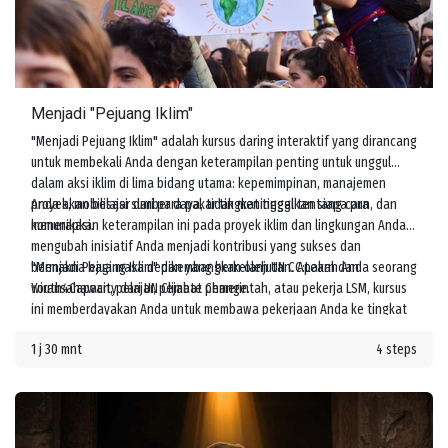
Menjadi "Pejuang Iklim"
"Menjadi Pejuang Iklim" adalah kursus daring interaktif yang dirancang
untuk membekali Anda dengan keterampilan penting untuk unggul
dalam aksi iklim di lima bidang utama: kepemimpinan, manajemen
proyek, mobilisasi sumber daya, tidak meninggalkan siapa pun, dan
Anda akan belajar dari para pakar tingkat tinggi tentang cara
komunikasi.
menerapkan keterampilan ini pada proyek iklim dan lingkungan Anda,
mengubah inisiatif Anda menjadi kontribusi yang sukses dan
bermakna bagi masa depan yang berkelanjutan. Apakah Anda seorang
"Menjadi Pejuang Iklim" dikembangkan oleh UN CC:Learn dan
wirausahawan, pelajar, pejabat pemerintah, atau pekerja LSM, kursus
Youth4Capacity dari UN Climate Change.
ini memberdayakan Anda untuk membawa pekerjaan Anda ke tingkat
berikutnya dan meningkatkan tindakan melawan perubahan iklim.
1 j 30 mnt
4 steps