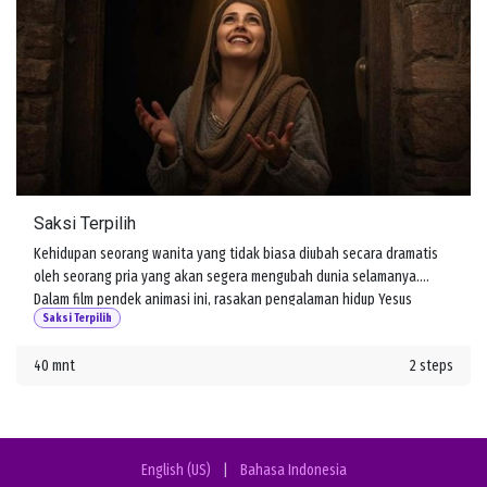
Saksi Terpilih
Kehidupan seorang wanita yang tidak biasa diubah secara dramatis
oleh seorang pria yang akan segera mengubah dunia selamanya.
Dalam film pendek animasi ini, rasakan pengalaman hidup Yesus
Saksi Terpilih
melalui mata salah satu pengikutnya, Maria Magdalena.
40 mnt
2 steps
English (US)
|
Bahasa Indonesia