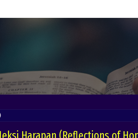
Pembelajaran
Bahasa Ibu
Panduan Khotbah
Perpustakaan eBook
)
leksi Harapan (Reflections of Ho