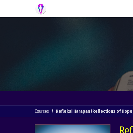
Skip to Content
Home
Semua Renungan
Courses
Refleksi Harapan (Reflections of Hope
Ref