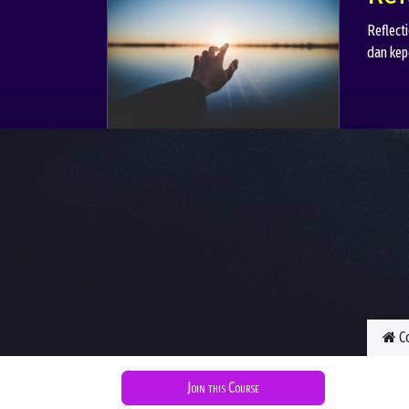
Reflect
dan kep
C
Join this Course