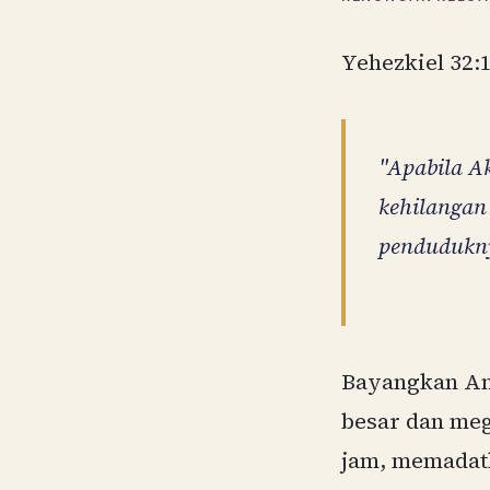
Yehezkiel 32:
"Apabila A
kehilangan
pendudukn
Bayangkan An
besar dan meg
jam, memadat