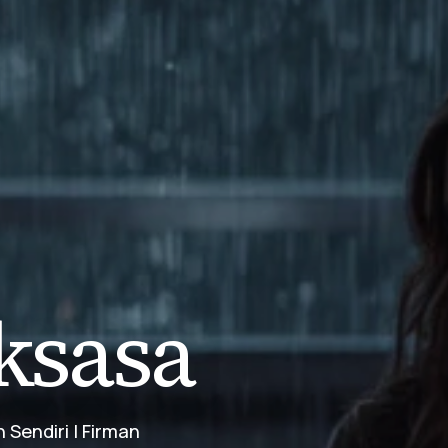
ksasa
endiri | Firman