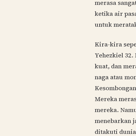
merasa sangat
ketika air pa
untuk merata
Kira-kira sep
Yehezkiel 32.
kuat, dan mer
naga atau mon
Kesombongan 
Mereka merasa
mereka. Namu
menebarkan j
ditakuti duni