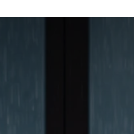
Pembelajaran
Bahasa Ibu
Panduan Khotbah
Perpustakaan eBook