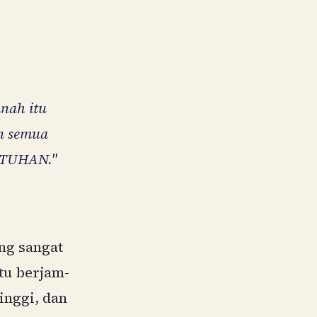
nah itu
n semua
 TUHAN."
ng sangat
tu berjam-
nggi, dan