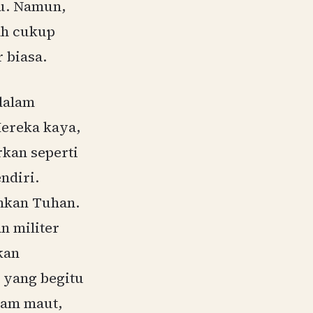
tu. Namun,
ah cukup
 biasa.
dalam
Mereka kaya,
rkan seperti
ndiri.
hkan Tuhan.
n militer
kan
 yang begitu
lam maut,