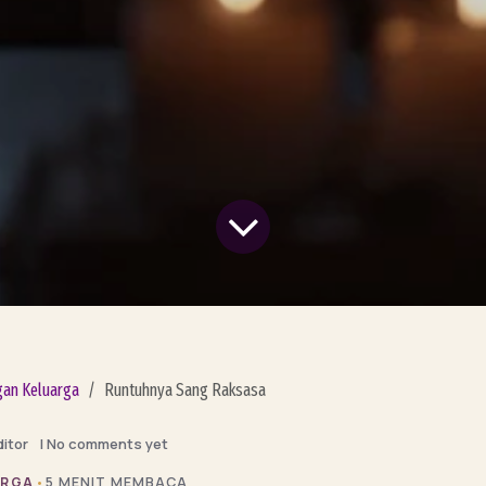
an Keluarga
Runtuhnya Sang Raksasa
ditor
| No comments yet
ARGA
•
5 MENIT MEMBACA