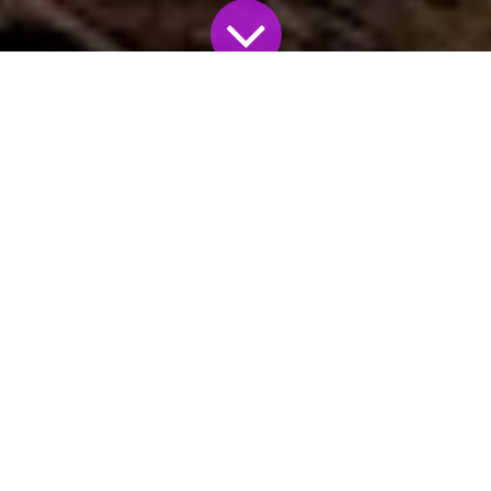
All Blogs
Renungan Keluarga
Pohon Besar yang Tumbang
Editor
29 Juni 2026
by
| No comments yet
RENUNGAN KELUARGA
•
4 MENIT MEMBACA
Ayat Alkitab Pilihan: Yehezkiel 31:10-11 (TB)
"Sebab itu beginilah firman Tuhan ALLAH: